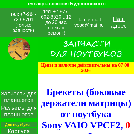
ем клиентам закрывшегося Буденовского компьютерного
тел: +7-977-
тел: +7-964-
602-6520 с 12
Наш
723-9701
Наш e-mail:
до 20 час.
(только
vosd@mail.ru
адрес
(только
запчасти)
ремонт)
Цены и наличие действительны на 07-08-
2026
Брекеты (боковые
Запчасти для
планшетов
держатели матрицы)
Разъёмы для
от ноутбука
планшетов
Sony VAIO VPCF2,
0
Для ноутбуков:
Корпуса