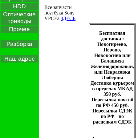
HDD
Все запчасти
ноутбука Sony
Оптические
VPCF2
ЗДЕСЬ
приводы
Прочее
Бесплатная
доставка :
Разборка
Новогиреево,
Перово,
Новокосино или
Наш адрес
Балашиха
Железнодорожный,
или Некрасовка
Люберцы
Доставка курьером
в пределах МКАД
350 руб.
Пересылка почтой
по РФ 450 руб.
Пересылка СДЭК
по РФ - по
расценкам СДЭК