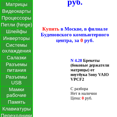
руб.
Матрицы
Видеокарты
Процессоры
Петли (hinge)
Купить
в Москве, в филиале
Шлейфы
Буденовского компьютерного
Инверторы
центра, за
0
руб.
Системы
охлаждения
Салазки
N 4.28
Брекеты
Разъемы
(боковые держатели
питания
матрицы) от
ноутбука Sony VAIO
Разъемы
VPCF2
USB
С разбора
Мамки
Нет в наличии
рабочие
Цена:
0
руб.
Память
Клавиатуры
Переходники