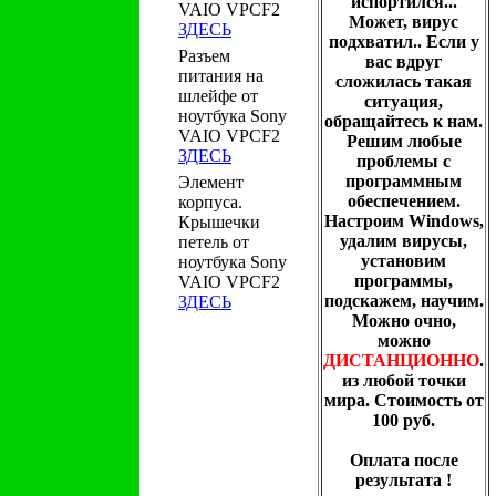
испортился...
VAIO VPCF2
Может, вирус
ЗДЕСЬ
подхватил.. Если у
Разъем
вас вдруг
питания на
сложилась такая
шлейфе от
ситуация,
ноутбука Sony
обращайтесь к нам.
VAIO VPCF2
Решим любые
ЗДЕСЬ
проблемы с
программным
Элемент
обеспечением.
корпуса.
Настроим Windows,
Крышечки
удалим вирусы,
петель от
установим
ноутбука Sony
программы,
VAIO VPCF2
подскажем, научим.
ЗДЕСЬ
Можно очно,
можно
ДИСТАНЦИОННО
.
из любой точки
мира. Стоимость от
100 руб.
Оплата после
результата !