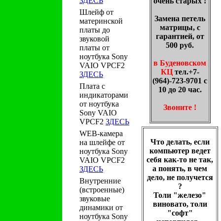
ЗДЕСЬ
очень старых !
Шлейф от
Замена петель
материнской
матрицы, с
платы до
гарантией, от
звуковой
500 руб.
платы от
ноутбука Sony
в Буденовском
VAIO VPCF2
КЦ
тел.+7-
ЗДЕСЬ
(964)-723-9701 с
Плата с
10 до 20 час.
индикаторами
от ноутбука
Звоните !
Sony VAIO
VPCF2
ЗДЕСЬ
WEB-камера
Что делать, если
на шлейфе от
компьютер ведет
ноутбука Sony
себя как-то не так,
VAIO VPCF2
а понять, в чем
ЗДЕСЬ
дело, не получется
Внутренние
?
(встроенные)
Толи "железо"
звуковые
виновато, толи
динамики от
"софт"
ноутбука Sony